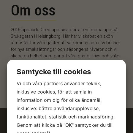
Om oss
2016 öppnade Creo upp sina dörrar en trappa upp på
Bruksgatan i Helsingborg. Här har vi skapat en skön
atmosfär för våra gäster att välkomnas upp i. Vi brinner
för nya smaksättningar och säsongens råvaror och vill
skapa en helhet som gör att våra gäster trivs och väljer
att återkomma upp till oss.
Samtycke till cookies
Vi serverar modernfusion inspirerad mat i mellanrätts
storlek därför rekommenderar köket att äta kockens val
Vi och våra partners använder teknik,
4 eller 7 rätter meny med tillhörde dryckespaket.
inklusive cookies, för att samla in
information om dig för olika ändamål,
inklusive: bättre användarupplevelse,
funktionalitet, statistik och marknadsföring.
Genom att klicka på "OK" samtycker du till