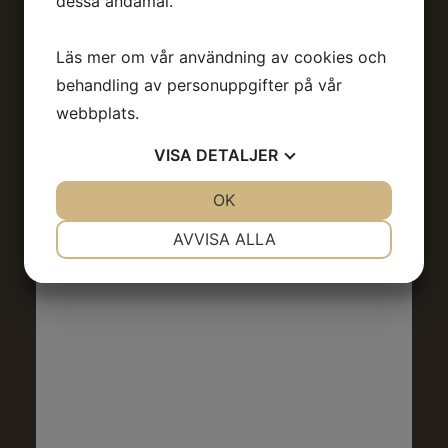
dessa ändamål.
Boka Bord
Läs mer om vår användning av cookies och
behandling av personuppgifter på vår
webbplats.
VISA
DETALJER
JA
NEJ
OK
JA
NEJ
NÖDVÄNDIG
INSTÄLLNINGAR
AVVISA ALLA
JA
NEJ
JA
NEJ
MARKNADSFÖRING
STATISTIK